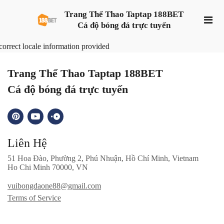
Trang Thể Thao Taptap 188BET
Cá độ bóng đá trực tuyến
correct locale information provided
Trang Thể Thao Taptap 188BET
Cá độ bóng đá trực tuyến
Liên Hệ
51 Hoa Đào, Phường 2, Phú Nhuận, Hồ Chí Minh, Vietnam
Ho Chi Minh 70000, VN
vuibongdaone88@gmail.com
Terms of Service