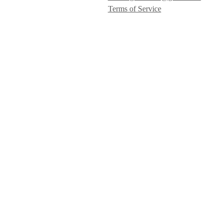
Terms of Service