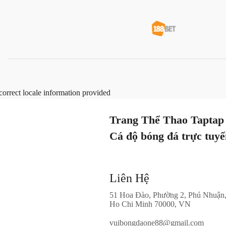
correct locale information provided
Trang Thể Thao Tapta
Cá độ bóng đá trực tuyế
Liên Hệ
51 Hoa Đào, Phường 2, Phú Nhuận,
Ho Chi Minh 70000, VN
vuibongdaone88@gmail.com