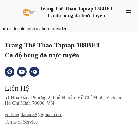
Trang Thể Thao Taptap 188BET
Cá độ bóng đá trực tuyến
correct locale information provided
Trang Thể Thao Taptap 188BET
Cá độ bóng đá trực tuyến
Liên Hệ
51 Hoa Đào, Phường 2, Phú Nhuận, Hồ Chí Minh, Vietnam
Ho Chi Minh 70000, VN
vuibongdaone88@gmail.com
Terms of Service