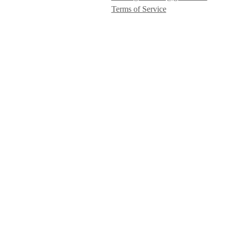
Terms of Service