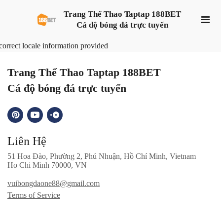
Trang Thể Thao Taptap 188BET
Cá độ bóng đá trực tuyến
correct locale information provided
Trang Thể Thao Taptap 188BET
Cá độ bóng đá trực tuyến
Liên Hệ
51 Hoa Đào, Phường 2, Phú Nhuận, Hồ Chí Minh, Vietnam
Ho Chi Minh 70000, VN
vuibongdaone88@gmail.com
Terms of Service