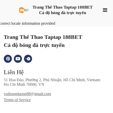
Trang Thể Thao Taptap 188BET
Cá độ bóng đá trực tuyến
correct locale information provided
Trang Thể Thao Taptap 188BET
Cá độ bóng đá trực tuyến
Liên Hệ
51 Hoa Đào, Phường 2, Phú Nhuận, Hồ Chí Minh, Vietnam
Ho Chi Minh 70000, VN
vuibongdaone88@gmail.com
Terms of Service