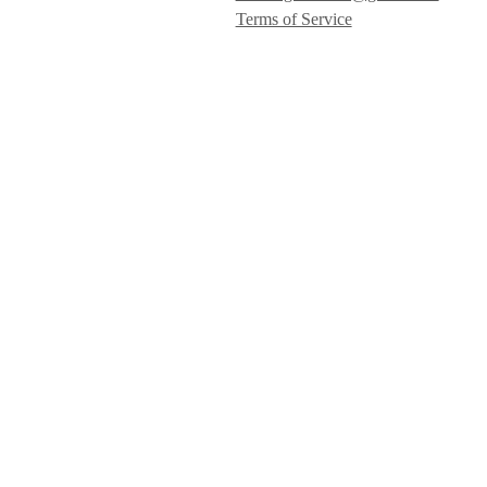
Terms of Service