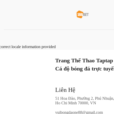
correct locale information provided
Trang Thể Thao Tapta
Cá độ bóng đá trực tuyế
Liên Hệ
51 Hoa Đào, Phường 2, Phú Nhuận,
Ho Chi Minh 70000, VN
vuibongdaone88@gmail.com