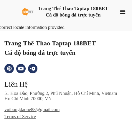
Trang Thể Thao Taptap 188BET
Cá độ bóng đá trực tuyến
correct locale information provided
Trang Thể Thao Taptap 188BET
Cá độ bóng đá trực tuyến
Liên Hệ
51 Hoa Đào, Phường 2, Phú Nhuận, Hồ Chí Minh, Vietnam
Ho Chi Minh 70000, VN
vuibongdaone88@gmail.com
Terms of Service