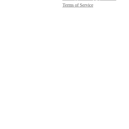
Terms of Service