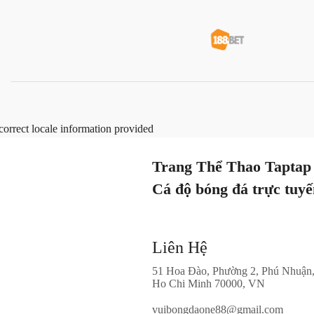
correct locale information provided
Trang Thể Thao Tapta
Cá độ bóng đá trực tuyế
Liên Hệ
51 Hoa Đào, Phường 2, Phú Nhuận,
Ho Chi Minh 70000, VN
vuibongdaone88@gmail.com