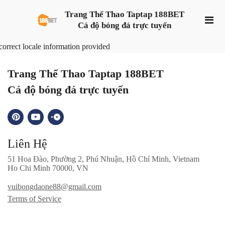
Trang Thể Thao Taptap 188BET
Cá độ bóng đá trực tuyến
correct locale information provided
Trang Thể Thao Taptap 188BET
Cá độ bóng đá trực tuyến
Liên Hệ
51 Hoa Đào, Phường 2, Phú Nhuận, Hồ Chí Minh, Vietnam
Ho Chi Minh 70000, VN
vuibongdaone88@gmail.com
Terms of Service