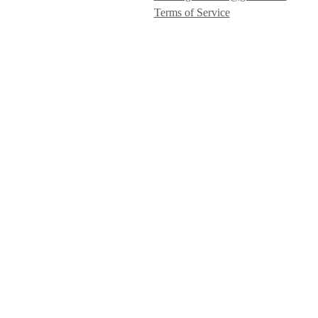
Terms of Service