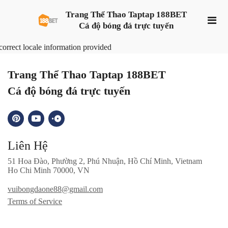
Trang Thể Thao Taptap 188BET
Cá độ bóng đá trực tuyến
correct locale information provided
Trang Thể Thao Taptap 188BET
Cá độ bóng đá trực tuyến
Liên Hệ
51 Hoa Đào, Phường 2, Phú Nhuận, Hồ Chí Minh, Vietnam
Ho Chi Minh 70000, VN
vuibongdaone88@gmail.com
Terms of Service