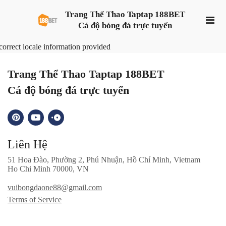
Trang Thể Thao Taptap 188BET
Cá độ bóng đá trực tuyến
correct locale information provided
Trang Thể Thao Taptap 188BET
Cá độ bóng đá trực tuyến
Liên Hệ
51 Hoa Đào, Phường 2, Phú Nhuận, Hồ Chí Minh, Vietnam
Ho Chi Minh 70000, VN
vuibongdaone88@gmail.com
Terms of Service