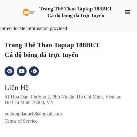
Trang Thể Thao Taptap 188BET
Cá độ bóng đá trực tuyến
correct locale information provided
Trang Thể Thao Taptap 188BET
Cá độ bóng đá trực tuyến
Liên Hệ
51 Hoa Đào, Phường 2, Phú Nhuận, Hồ Chí Minh, Vietnam
Ho Chi Minh 70000, VN
vuibongdaone88@gmail.com
Terms of Service