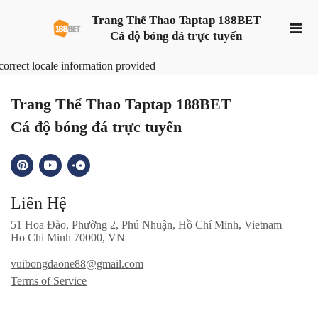
Trang Thể Thao Taptap 188BET
Cá độ bóng đá trực tuyến
correct locale information provided
Trang Thể Thao Taptap 188BET
Cá độ bóng đá trực tuyến
Liên Hệ
51 Hoa Đào, Phường 2, Phú Nhuận, Hồ Chí Minh, Vietnam
Ho Chi Minh 70000, VN
vuibongdaone88@gmail.com
Terms of Service