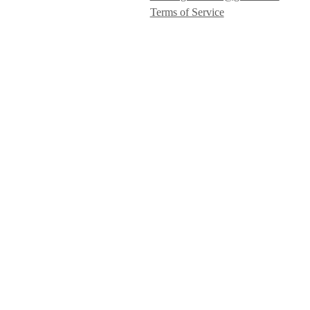
Terms of Service