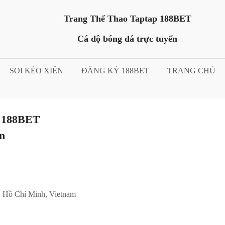
Trang Thể Thao Taptap 188BET
Cá độ bóng đá trực tuyến
SOI KÈO XIÊN
ĐĂNG KÝ 188BET
TRANG CHỦ
p 188BET
n
 Hồ Chí Minh, Vietnam