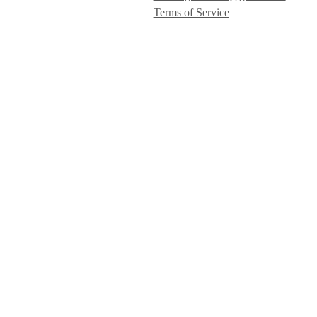
Terms of Service