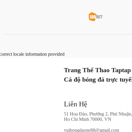
correct locale information provided
Trang Thể Thao Tapta
Cá độ bóng đá trực tuyế
Liên Hệ
51 Hoa Đào, Phường 2, Phú Nhuận,
Ho Chi Minh 70000, VN
vuibongdaone88@gmail.com