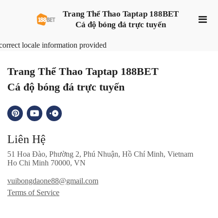
Trang Thể Thao Taptap 188BET
Cá độ bóng đá trực tuyến
correct locale information provided
Trang Thể Thao Taptap 188BET
Cá độ bóng đá trực tuyến
Liên Hệ
51 Hoa Đào, Phường 2, Phú Nhuận, Hồ Chí Minh, Vietnam
Ho Chi Minh 70000, VN
vuibongdaone88@gmail.com
Terms of Service