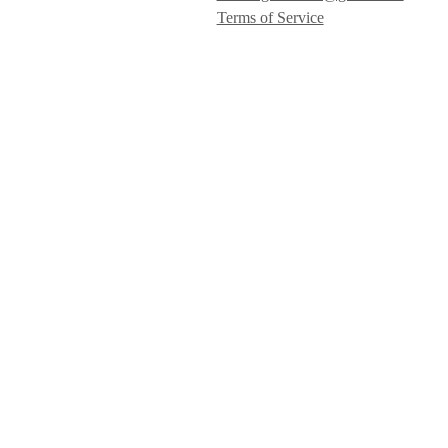
Terms of Service