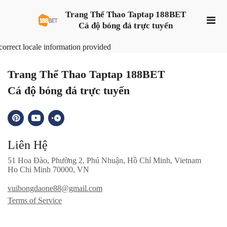
Trang Thể Thao Taptap 188BET
Cá độ bóng đá trực tuyến
correct locale information provided
Trang Thể Thao Taptap 188BET
Cá độ bóng đá trực tuyến
Liên Hệ
51 Hoa Đào, Phường 2, Phú Nhuận, Hồ Chí Minh, Vietnam
Ho Chi Minh 70000, VN
vuibongdaone88@gmail.com
Terms of Service