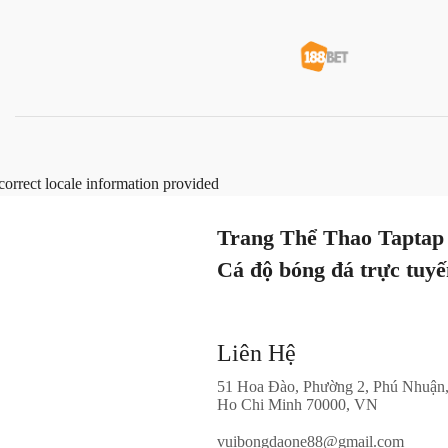
correct locale information provided
Trang Thể Thao Tapta
Cá độ bóng đá trực tuyế
Liên Hệ
51 Hoa Đào, Phường 2, Phú Nhuận,
Ho Chi Minh 70000, VN
vuibongdaone88@gmail.com