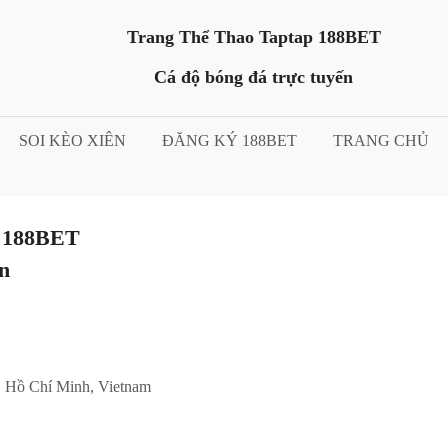
Trang Thể Thao Taptap 188BET
Cá độ bóng đá trực tuyến
SOI KÈO XIÊN
ĐĂNG KÝ 188BET
TRANG CHỦ
p 188BET
n
 Hồ Chí Minh, Vietnam