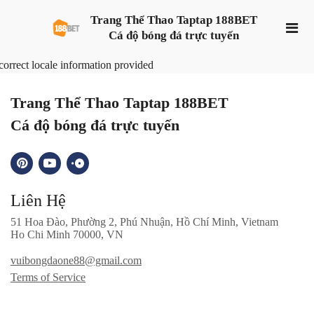
Trang Thể Thao Taptap 188BET
Cá độ bóng đá trực tuyến
correct locale information provided
Trang Thể Thao Taptap 188BET
Cá độ bóng đá trực tuyến
Liên Hệ
51 Hoa Đào, Phường 2, Phú Nhuận, Hồ Chí Minh, Vietnam
Ho Chi Minh 70000, VN
vuibongdaone88@gmail.com
Terms of Service