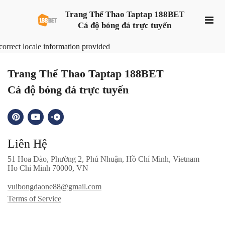
Trang Thể Thao Taptap 188BET
Cá độ bóng đá trực tuyến
correct locale information provided
Trang Thể Thao Taptap 188BET
Cá độ bóng đá trực tuyến
Liên Hệ
51 Hoa Đào, Phường 2, Phú Nhuận, Hồ Chí Minh, Vietnam
Ho Chi Minh 70000, VN
vuibongdaone88@gmail.com
Terms of Service