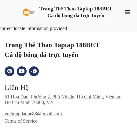
Trang Thể Thao Taptap 188BET
Cá độ bóng đá trực tuyến
correct locale information provided
Trang Thể Thao Taptap 188BET
Cá độ bóng đá trực tuyến
Liên Hệ
51 Hoa Đào, Phường 2, Phú Nhuận, Hồ Chí Minh, Vietnam
Ho Chi Minh 70000, VN
vuibongdaone88@gmail.com
Terms of Service