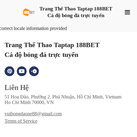
Trang Thể Thao Taptap 188BET
Cá độ bóng đá trực tuyến
correct locale information provided
Trang Thể Thao Taptap 188BET
Cá độ bóng đá trực tuyến
Liên Hệ
51 Hoa Đào, Phường 2, Phú Nhuận, Hồ Chí Minh, Vietnam
Ho Chi Minh 70000, VN
vuibongdaone88@gmail.com
Terms of Service