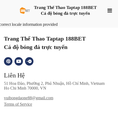
Trang Thể Thao Taptap 188BET
Cá độ bóng đá trực tuyến
correct locale information provided
Trang Thể Thao Taptap 188BET
Cá độ bóng đá trực tuyến
Liên Hệ
51 Hoa Đào, Phường 2, Phú Nhuận, Hồ Chí Minh, Vietnam
Ho Chi Minh 70000, VN
vuibongdaone88@gmail.com
Terms of Service