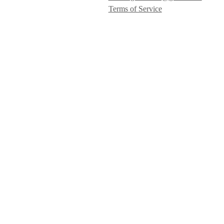
Terms of Service