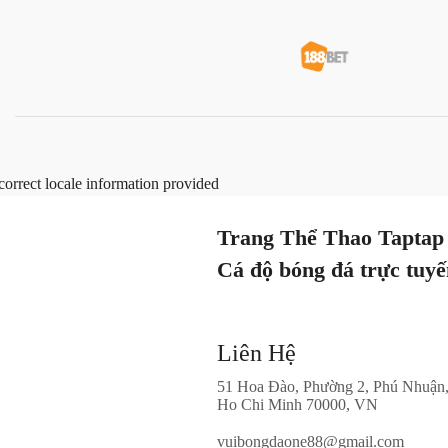
correct locale information provided
Trang Thể Thao Tapta
Cá độ bóng đá trực tuyế
Liên Hệ
51 Hoa Đào, Phường 2, Phú Nhuận,
Ho Chi Minh 70000, VN
vuibongdaone88@gmail.com