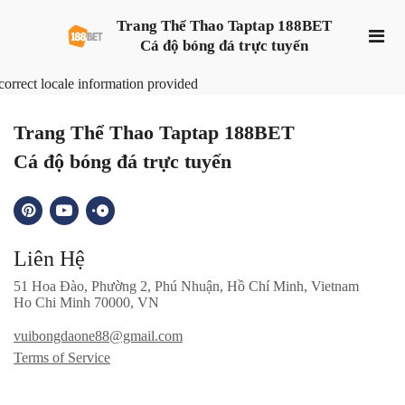
Trang Thể Thao Taptap 188BET
Cá độ bóng đá trực tuyến
correct locale information provided
Trang Thể Thao Taptap 188BET
Cá độ bóng đá trực tuyến
Liên Hệ
51 Hoa Đào, Phường 2, Phú Nhuận, Hồ Chí Minh, Vietnam
Ho Chi Minh 70000, VN
vuibongdaone88@gmail.com
Terms of Service