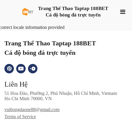
Trang Thể Thao Taptap 188BET
Cá độ bóng đá trực tuyến
correct locale information provided
Trang Thể Thao Taptap 188BET
Cá độ bóng đá trực tuyến
Liên Hệ
51 Hoa Đào, Phường 2, Phú Nhuận, Hồ Chí Minh, Vietnam
Ho Chi Minh 70000, VN
vuibongdaone88@gmail.com
Terms of Service