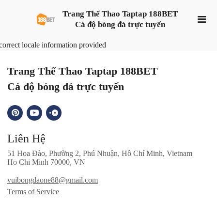
Trang Thể Thao Taptap 188BET
Cá độ bóng đá trực tuyến
correct locale information provided
Trang Thể Thao Taptap 188BET
Cá độ bóng đá trực tuyến
Liên Hệ
51 Hoa Đào, Phường 2, Phú Nhuận, Hồ Chí Minh, Vietnam
Ho Chi Minh 70000, VN
vuibongdaone88@gmail.com
Terms of Service