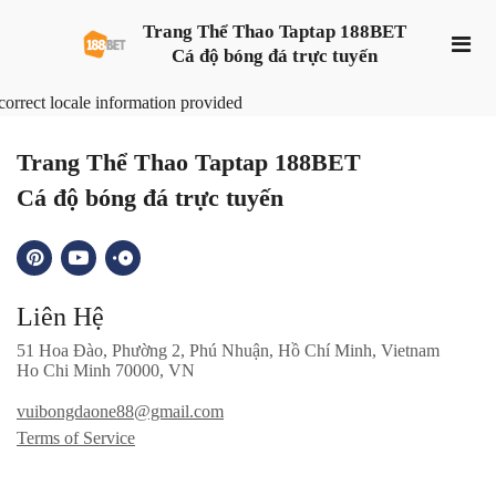
Trang Thể Thao Taptap 188BET
Cá độ bóng đá trực tuyến
correct locale information provided
Trang Thể Thao Taptap 188BET
Cá độ bóng đá trực tuyến
Liên Hệ
51 Hoa Đào, Phường 2, Phú Nhuận, Hồ Chí Minh, Vietnam
Ho Chi Minh 70000, VN
vuibongdaone88@gmail.com
Terms of Service