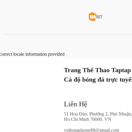
correct locale information provided
Trang Thể Thao Tapta
Cá độ bóng đá trực tuyế
Liên Hệ
51 Hoa Đào, Phường 2, Phú Nhuận,
Ho Chi Minh 70000, VN
vuibongdaone88@gmail.com