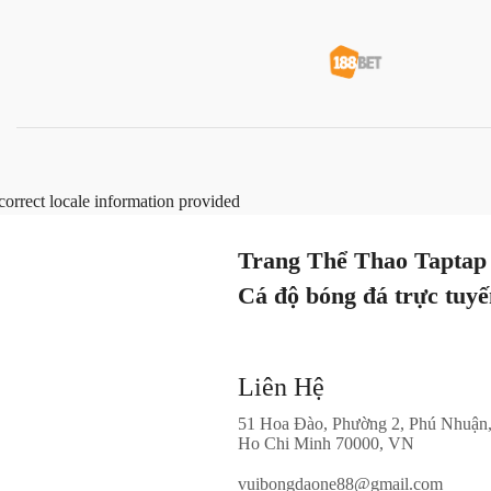
correct locale information provided
Trang Thể Thao Tapta
Cá độ bóng đá trực tuyế
Liên Hệ
51 Hoa Đào, Phường 2, Phú Nhuận,
Ho Chi Minh 70000, VN
vuibongdaone88@gmail.com