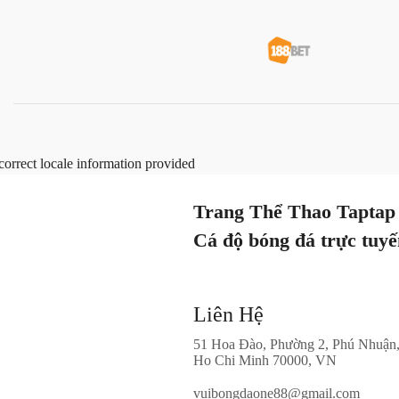
correct locale information provided
Trang Thể Thao Tapta
Cá độ bóng đá trực tuyế
Liên Hệ
51 Hoa Đào, Phường 2, Phú Nhuận,
Ho Chi Minh 70000, VN
vuibongdaone88@gmail.com