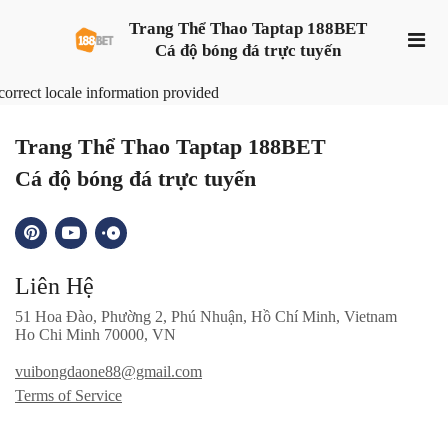
Trang Thể Thao Taptap 188BET
Cá độ bóng đá trực tuyến
correct locale information provided
Trang Thể Thao Taptap 188BET
Cá độ bóng đá trực tuyến
Liên Hệ
51 Hoa Đào, Phường 2, Phú Nhuận, Hồ Chí Minh, Vietnam
Ho Chi Minh 70000, VN
vuibongdaone88@gmail.com
Terms of Service