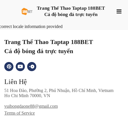
Trang Thể Thao Taptap 188BET
Cá độ bóng đá trực tuyến
correct locale information provided
Trang Thể Thao Taptap 188BET
Cá độ bóng đá trực tuyến
Liên Hệ
51 Hoa Đào, Phường 2, Phú Nhuận, Hồ Chí Minh, Vietnam
Ho Chi Minh 70000, VN
vuibongdaone88@gmail.com
Terms of Service