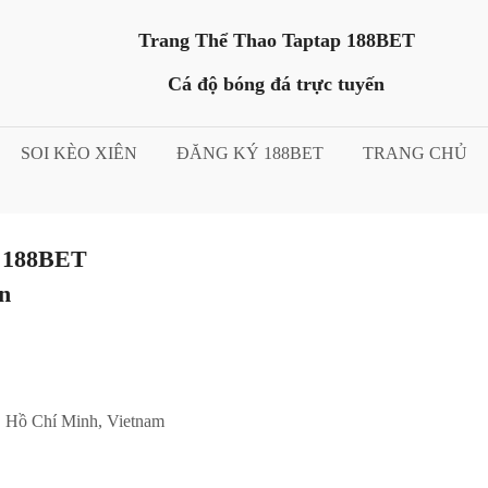
Trang Thể Thao Taptap 188BET
Cá độ bóng đá trực tuyến
SOI KÈO XIÊN
ĐĂNG KÝ 188BET
TRANG CHỦ
p 188BET
n
 Hồ Chí Minh, Vietnam