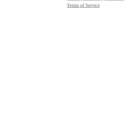
Terms of Service