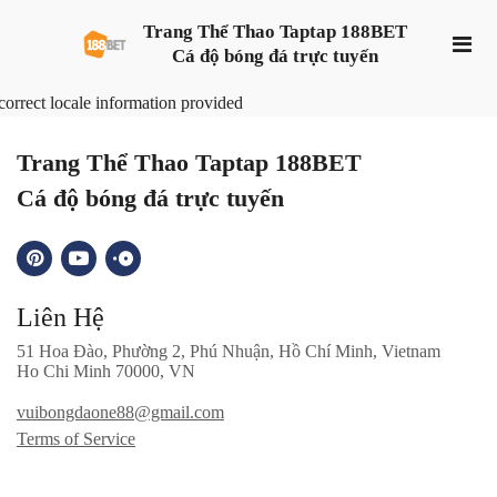
Trang Thể Thao Taptap 188BET
Cá độ bóng đá trực tuyến
correct locale information provided
Trang Thể Thao Taptap 188BET
Cá độ bóng đá trực tuyến
Liên Hệ
51 Hoa Đào, Phường 2, Phú Nhuận, Hồ Chí Minh, Vietnam
Ho Chi Minh 70000, VN
vuibongdaone88@gmail.com
Terms of Service