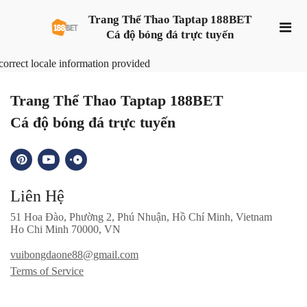
Trang Thể Thao Taptap 188BET
Cá độ bóng đá trực tuyến
correct locale information provided
Trang Thể Thao Taptap 188BET
Cá độ bóng đá trực tuyến
Liên Hệ
51 Hoa Đào, Phường 2, Phú Nhuận, Hồ Chí Minh, Vietnam
Ho Chi Minh 70000, VN
vuibongdaone88@gmail.com
Terms of Service