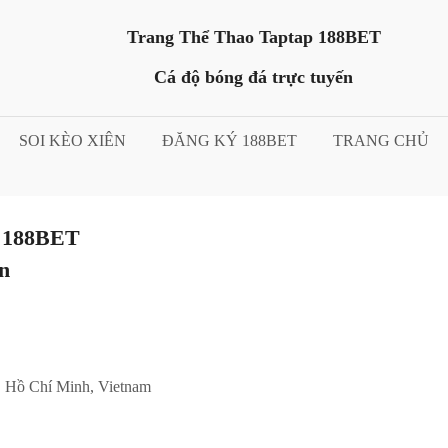
Trang Thể Thao Taptap 188BET
Cá độ bóng đá trực tuyến
SOI KÈO XIÊN
ĐĂNG KÝ 188BET
TRANG CHỦ
p 188BET
n
 Hồ Chí Minh, Vietnam