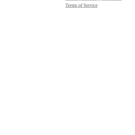
Terms of Service