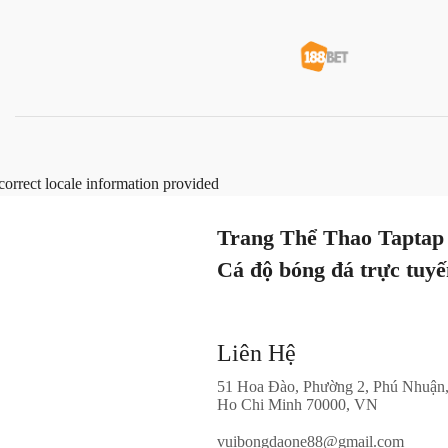
correct locale information provided
Trang Thể Thao Tapta
Cá độ bóng đá trực tuyế
Liên Hệ
51 Hoa Đào, Phường 2, Phú Nhuận,
Ho Chi Minh 70000, VN
vuibongdaone88@gmail.com