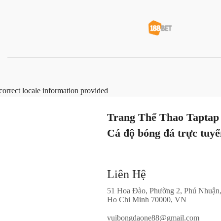
correct locale information provided
Trang Thể Thao Tapta
Cá độ bóng đá trực tuyế
Liên Hệ
51 Hoa Đào, Phường 2, Phú Nhuận,
Ho Chi Minh 70000, VN
vuibongdaone88@gmail.com