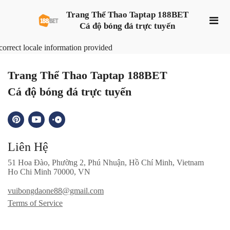
Trang Thể Thao Taptap 188BET
Cá độ bóng đá trực tuyến
correct locale information provided
Trang Thể Thao Taptap 188BET
Cá độ bóng đá trực tuyến
Liên Hệ
51 Hoa Đào, Phường 2, Phú Nhuận, Hồ Chí Minh, Vietnam
Ho Chi Minh 70000, VN
vuibongdaone88@gmail.com
Terms of Service