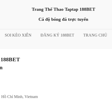
Trang Thể Thao Taptap 188BET
Cá độ bóng đá trực tuyến
SOI KÈO XIÊN
ĐĂNG KÝ 188BET
TRANG CHỦ
p 188BET
n
 Hồ Chí Minh, Vietnam