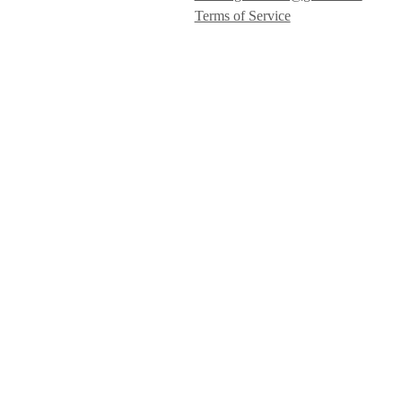
Terms of Service