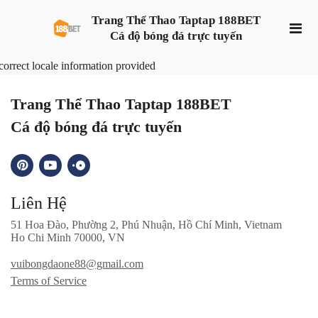
Trang Thể Thao Taptap 188BET
Cá độ bóng đá trực tuyến
correct locale information provided
Trang Thể Thao Taptap 188BET
Cá độ bóng đá trực tuyến
Liên Hệ
51 Hoa Đào, Phường 2, Phú Nhuận, Hồ Chí Minh, Vietnam
Ho Chi Minh 70000, VN
vuibongdaone88@gmail.com
Terms of Service