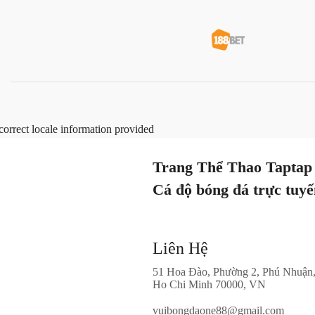
correct locale information provided
Trang Thể Thao Tapta
Cá độ bóng đá trực tuyế
Liên Hệ
51 Hoa Đào, Phường 2, Phú Nhuận,
Ho Chi Minh 70000, VN
vuibongdaone88@gmail.com