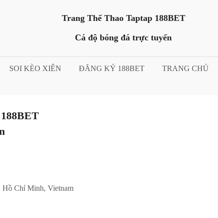
Trang Thể Thao Taptap 188BET
Cá độ bóng đá trực tuyến
SOI KÈO XIÊN
ĐĂNG KÝ 188BET
TRANG CHỦ
p 188BET
n
 Hồ Chí Minh, Vietnam