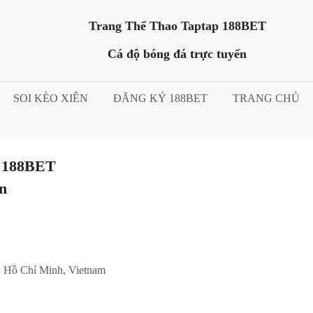
Trang Thể Thao Taptap 188BET
Cá độ bóng đá trực tuyến
SOI KÈO XIÊN
ĐĂNG KÝ 188BET
TRANG CHỦ
p 188BET
n
 Hồ Chí Minh, Vietnam