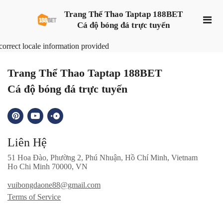
Trang Thể Thao Taptap 188BET
Cá độ bóng đá trực tuyến
correct locale information provided
Trang Thể Thao Taptap 188BET
Cá độ bóng đá trực tuyến
Liên Hệ
51 Hoa Đào, Phường 2, Phú Nhuận, Hồ Chí Minh, Vietnam
Ho Chi Minh 70000, VN
vuibongdaone88@gmail.com
Terms of Service